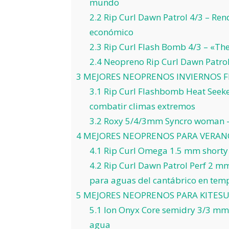
mundo
2.2
Rip Curl Dawn Patrol 4/3 – Ren
económico
2.3
Rip Curl Flash Bomb 4/3 – «The
2.4
Neopreno Rip Curl Dawn Patrol
3
MEJORES NEOPRENOS INVIERNOS F
3.1
Rip Curl Flashbomb Heat Seeker
combatir climas extremos
3.2
Roxy 5/4/3mm Syncro woman – 
4
MEJORES NEOPRENOS PARA VERAN
4.1
Rip Curl Omega 1.5 mm shorty 
4.2
Rip Curl Dawn Patrol Perf 2 mm
para aguas del cantábrico en temp
5
MEJORES NEOPRENOS PARA KITES
5.1
Ion Onyx Core semidry 3/3 mm 
agua