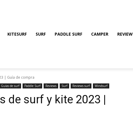
KITESURF
SURF
PADDLE SURF
CAMPER
REVIEW
023 | Guía de compra
Guías de surf
Paddle Surf
Reviews
Surf
Reviews surf
Windsurf
de surf y kite 2023 |