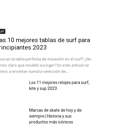
urf
as 10 mejores tablas de surf para
rincipiantes 2023
uscas la tabla perfecta de iniciación en el surf? ¿No
enes claro qué modelo escoger? En este artículo te
mos a enseñar nuestra selección de...
Los 11 mejores relojes para surf,
kite y sup 2023
Marcas de skate de hoy y de
siempre | Historia y sus
productos más icónicos