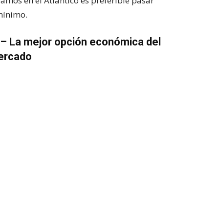
amos en el Atlántico es preferible pasar
mínimo.
 – La mejor opción económica del
ercado