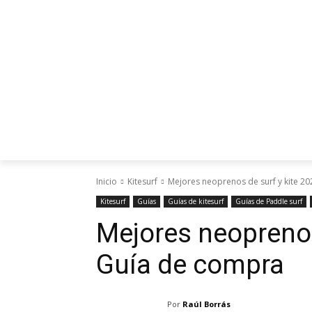
Inicio
Kitesurf
Mejores neoprenos de surf y kite 2
Kitesurf
Guías
Guías de kitesurf
Guías de Paddle surf
Mejores neoprenos 
Guía de compra
Por
Raúl Borrás