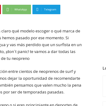
WhatsApp
Telegram
 claro qué modelo escoger o qué marca de
os hemos pasado por ese momento. Si
gua y vas más perdido que un surfista en un
nto, ¡don´t panic! te vamos a dar todas las
n de tu neopreno
L
ción entre cientos de neoprenos de surf y
emos dejar la oportunidad de recomendarte
también pensamos que valen mucho la pena
os por ser de temporadas pasadas.
reno o si eres principiante en deportes de