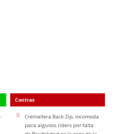
Contras
o
Cremallera Back Zip, incomoda
para algunos riders por falta
de flexibilidad en la zona de la