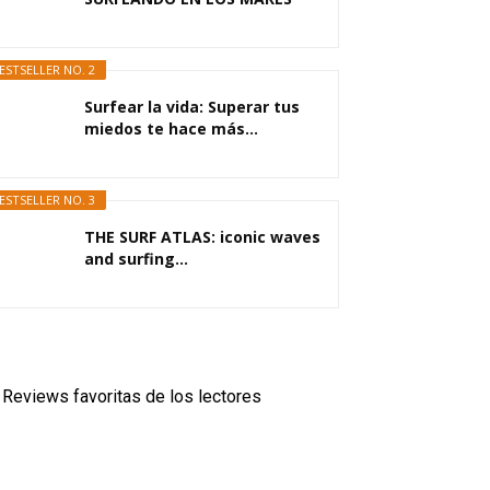
DEL...
ESTSELLER NO. 2
Surfear la vida: Superar tus
miedos te hace más...
ESTSELLER NO. 3
THE SURF ATLAS: iconic waves
and surfing...
Reviews favoritas de los lectores