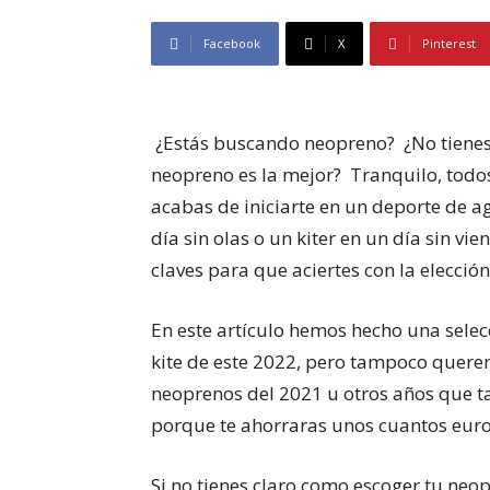
Facebook
X
Pinterest
¿Estás buscando neopreno? ¿No tienes
neopreno es la mejor? Tranquilo, tod
acabas de iniciarte en un deporte de a
día sin olas o un kiter en un día sin vie
claves para que aciertes con la elecció
En este artículo hemos hecho una selec
kite de este 2022, pero tampoco quer
neoprenos del 2021 u otros años que 
porque te ahorraras unos cuantos eur
Si no tienes claro como escoger tu neop