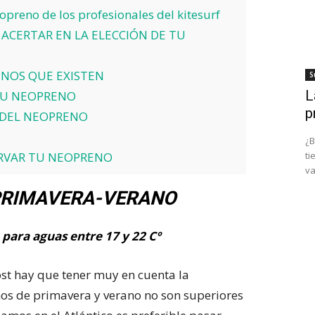
preno de los profesionales del kitesurf
 ACERTAR EN LA ELECCIÓN DE TU
ENOS QUE EXISTEN
S
L
 TU NEOPRENO
p
 DEL NEOPRENO
¿B
ti
ERVAR TU NEOPRENO
va
PRIMAVERA-VERANO
ara aguas entre 17 y 22 Cº
t hay que tener muy en cuenta la
os de primavera y verano no son superiores