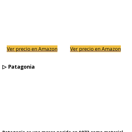
Ver precio en Amazon
Ver precio en Amazon
▷
Patagonia
Patagonia es una marca nacida en 1973 como material