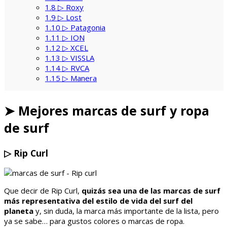
1.8
▷ Roxy
1.9
▷ Lost
1.10
▷ Patagonia
1.11
▷ ION
1.12
▷ XCEL
1.13
▷ VISSLA
1.14
▷ RVCA
1.15
▷ Manera
➤ Mejores marcas de surf y ropa
de surf
▷
Rip Curl
Que decir de Rip Curl,
quizás sea una de las marcas de surf
más representativa del estilo de vida del surf del
planeta
y, sin duda, la marca más importante de la lista, pero
ya se sabe… para gustos colores o marcas de ropa.