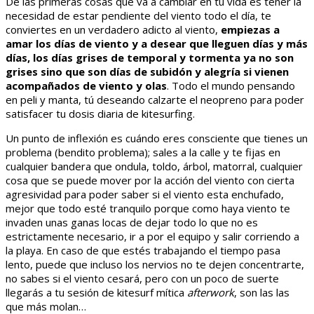
De las primeras cosas que va a cambiar en tu vida es tener la
necesidad de estar pendiente del viento todo el día, te
conviertes en un verdadero adicto al viento,
empiezas a
amar los días de viento y a desear que lleguen días y más
días, los días grises de temporal y tormenta ya no son
grises sino que son días de subidón y alegría si vienen
acompañados de viento y olas
. Todo el mundo pensando
en peli y manta, tú deseando calzarte el neopreno para poder
satisfacer tu dosis diaria de kitesurfing.
Un punto de inflexión es cuándo eres consciente que tienes un
problema (bendito problema); sales a la calle y te fijas en
cualquier bandera que ondula, toldo, árbol, matorral, cualquier
cosa que se puede mover por la acción del viento con cierta
agresividad para poder saber si el viento esta enchufado,
mejor que todo esté tranquilo porque como haya viento te
invaden unas ganas locas de dejar todo lo que no es
estrictamente necesario, ir a por el equipo y salir corriendo a
la playa. En caso de que estés trabajando el tiempo pasa
lento, puede que incluso los nervios no te dejen concentrarte,
no sabes si el viento cesará, pero con un poco de suerte
llegarás a tu sesión de kitesurf mítica
afterwork
, son las las
que más molan…