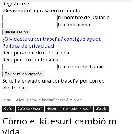
Registrarse
¡Bienvenido! Ingresa en tu cuenta
tu nombre de usuario
tu contraseña
¿Olvidaste tu contraseña? consigue ayuda
Política de privacidad
Recuperación de contraseña
Recupera tu contraseña
tu correo electrónico
Se te ha enviado una contraseña por correo
electrónico.
Inicio
Guías
Cómo el kitesurf cambió mi vida
Guías
Guías de kitesurf
Kitesurf
Información kitesurf
Lifestyle
Cómo el kitesurf cambió mi
vida