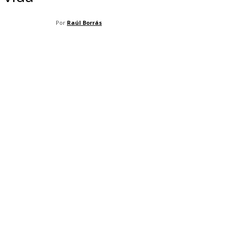
Por
Raúl Borrás
Facebook
X
Pinterest
WhatsApp