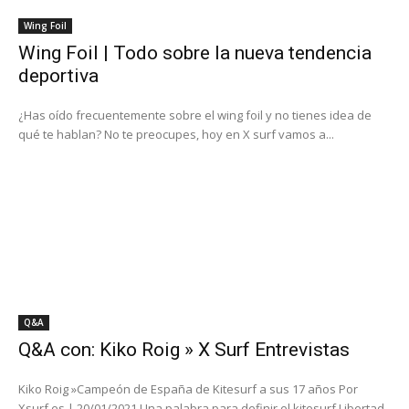
Wing Foil
Wing Foil | Todo sobre la nueva tendencia
deportiva
¿Has oído frecuentemente sobre el wing foil y no tienes idea de
qué te hablan? No te preocupes, hoy en X surf vamos a...
Q&A
Q&A con: Kiko Roig » X Surf Entrevistas
Kiko Roig »Campeón de España de Kitesurf a sus 17 años Por
Xsurf.es | 20/01/2021 Una palabra para definir el kitesurf Libertad