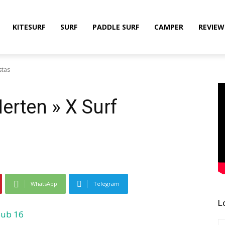
KITESURF
SURF
PADDLE SURF
CAMPER
REVIEW
stas
rten » X Surf
WhatsApp
Telegram
L