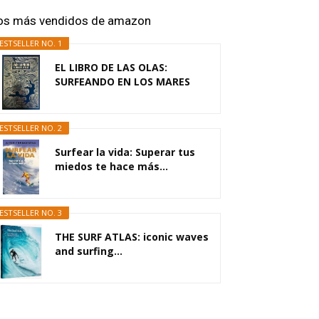
os más vendidos de amazon
ESTSELLER NO. 1
EL LIBRO DE LAS OLAS:
SURFEANDO EN LOS MARES
DEL...
ESTSELLER NO. 2
Surfear la vida: Superar tus
miedos te hace más...
ESTSELLER NO. 3
THE SURF ATLAS: iconic waves
and surfing...