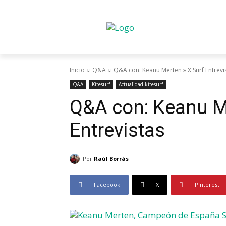
Inicio
Q&A
Q&A con: Keanu Merten » X Surf Entrevi
Q&A
Kitesurf
Actualidad kitesurf
Q&A con: Keanu Me
Entrevistas
Por
Raúl Borrás
Facebook
X
Pinterest