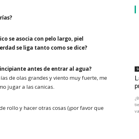
rías?
co se asocia con pelo largo, piel
erdad se liga tanto como se dice?
rincipiante antes de entrar al agua?
S
ías de olas grandes y viento muy fuerte, me
L
p
mo jugar a las canicas.
¿B
ti
e rollo y hacer otras cosas (¡por favor que
va