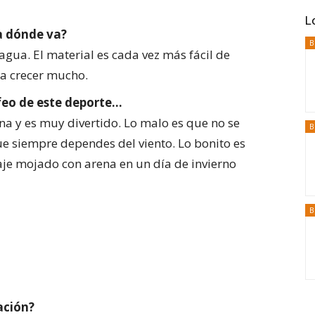
L
ia dónde va?
B
gua. El material es cada vez más fácil de
 a crecer mucho.
 feo de este deporte…
na y es muy divertido. Lo malo es que no se
B
ue siempre dependes del viento. Lo bonito es
traje mojado con arena en un día de invierno
B
ación?