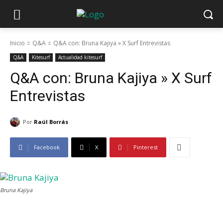
Inicio
Q&A
Q&A con: Bruna Kajiya » X Surf Entrevistas
Q&A
Kitesurf
Actualidad kitesurf
Q&A con: Bruna Kajiya » X Surf
Entrevistas
Por
Raúl Borrás
Facebook
X
Pinterest
Bruna Kajiya