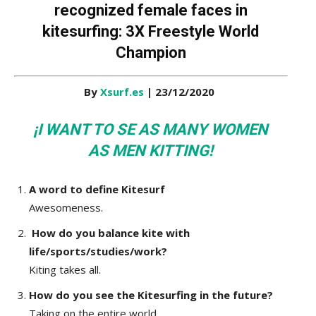
recognized female faces in
kitesurfing: 3X Freestyle World
Champion
By
Xsurf.es
| 23/12/2020
¡I WANT TO SE AS MANY WOMEN
AS MEN KITTING!
A word to define Kitesurf
Awesomeness.
How do you balance kite with
life/sports/studies/work?
Kiting takes all.
How do you see the Kitesurfing in the future?
Taking on the entire world.