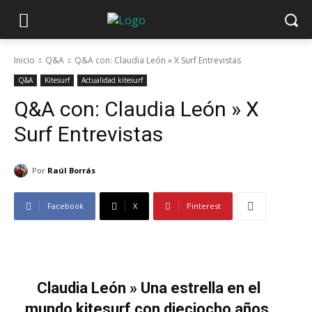
Inicio
Q&A
Q&A con: Claudia León » X Surf Entrevistas
Q&A
Kitesurf
Actualidad kitesurf
Q&A con: Claudia León » X
Surf Entrevistas
Por
Raúl Borrás
Facebook
X
Pinterest
Claudia León » Una estrella en el
mundo kitesurf con dieciocho años