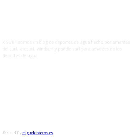
SOBRE NOSOTROS
X SURF somos un blog de deportes de agua hecho por amantes
del surf, kitesurf, windsurf y paddle surf para amantes de los
deportes de agua.
SÍGUENOS
© X surf By
miguelcinteros.es