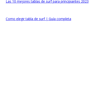
Las 10 mejores tablas de surf para principiantes 2023
Como elegir tabla de surf | Guía completa
GUÍAS SURF, SUP Y KITE
Cómo interpretar Windguru de una forma fácil
Tipos de olas en el surf | Qué son y cómo se forman
Mejores neoprenos de surf y kite 2023 | Guía de compra
POPULARES
Cómo interpretar Windguru de una forma fácil