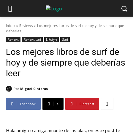
Inicio
Reviews
Los mejores libros de surf de hoy y de siempre que
deberías...
Reviews
Reviews surf
Lifestyle
Surf
Los mejores libros de surf de
hoy y de siempre que deberías
leer
Por
Miguel Cinteros
Facebook
X
Pinterest
Hola amigo o amiga amante de las olas, en este post te