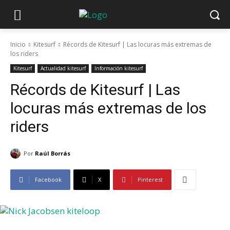
Inicio
Kitesurf
Récords de Kitesurf | Las locuras más extremas de
los riders
Kitesurf
Actualidad kitesurf
Información kitesurf
Récords de Kitesurf | Las
locuras más extremas de los
riders
Por
Raúl Borrás
Facebook
X
Pinterest