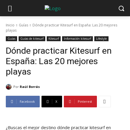
Inicio
Guías
Dónde practicar Kitesurf en España: Las 20 mejores
playas
Guías
Guías de kitesurf
Kitesurf
Información kitesurf
Lifestyle
Dónde practicar Kitesurf en
España: Las 20 mejores
playas
Por
Raúl Borrás
Facebook
X
Pinterest
¿Buscas el mejor destino dónde practicar kitesurf en