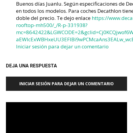
Buenos días Juanlu. Según especificaciones de Dec
en todos los modelos. Para coches Decathlon tiene
doble del precio. Te dejo enlace
https://www.deca
rooftop-mh500/_/R-p-331938?
mc=8642422&LGWCODE=2&gclid=Cj0KCQjwof6W
aEWlcExWBHxeUU3EFlBi9wPCMcaAns3EALw_wcB
Iniciar sesión para dejar un comentario
DEJA UNA RESPUESTA
INICIAR SESIÓN PARA DEJAR UN COMENTARIO