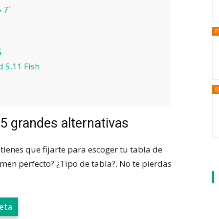
– 7´
B
5
 5.11 Fish
B
 5 grandes alternativas
tienes que fijarte para escoger tu tabla de
men perfecto? ¿Tipo de tabla?. No te pierdas
leta