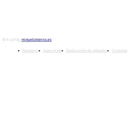
© X surf By
miguelcinteros.es
Nosotros
Aviso legal
Declaración de afiliados
Contacto