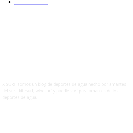
Paddle Surf
19
SOBRE NOSOTROS
X SURF somos un blog de deportes de agua hecho por amantes
del surf, kitesurf, windsurf y paddle surf para amantes de los
deportes de agua.
SÍGUENOS