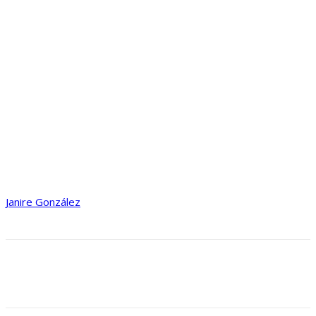
Janire González
Facebook
X
Pinterest
WhatsApp