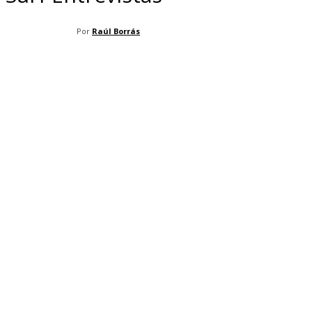
Por
Raúl Borrás
Facebook
X
Pinterest
WhatsApp