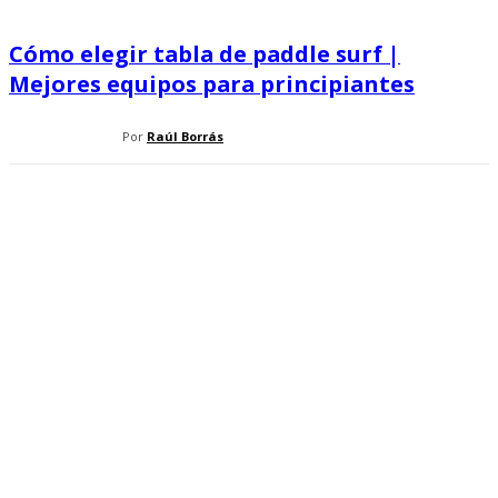
Cómo elegir tabla de paddle surf |
Mejores equipos para principiantes
Por
Raúl Borrás
GUÍAS SURF, SUP Y KITE
¿Qué es el surf? Todo lo que deberías saber; historia, tipos y
curiosidades
Cómo interpretar Windguru de una forma fácil