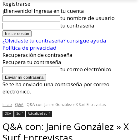
Registrarse
¡Bienvenido! Ingresa en tu cuenta
tu nombre de usuario
tu contraseña
¿Olvidaste tu contraseña? consigue ayuda
Política de privacidad
Recuperación de contraseña
Recupera tu contraseña
tu correo electrónico
Se te ha enviado una contraseña por correo
electrónico.
Inicio
Q&A
Q&A con: Janire González » X Surf Entrevistas
Q&A
Surf
Actualidad surf
Q&A con: Janire González » X
Surf Entrevistas