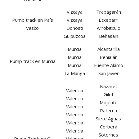
Vizcaya
Trapagarán
Pump track en País
Vizcaya
Etxebarri
Vasco
Donosti
Arrobitxulo
Guipuzcoa
Behasain
Murcia
Alcantarilla
Murcia
Beniaján
Pump track en Murcia
Murcia
Fuente Alámo
La Manga
San Javier
Nazaret
Valencia
Gilet
Valencia
Mojente
Valencia
Paterna
Valencia
Siete Aguas
Valencia
Corberá
Valencia
Soternes
Pump Track en C.
Valencia