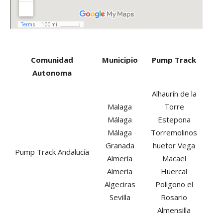
Comunidad
Municipio
Pump Track
Autonoma
Comunidad
Municipio
Pump Track
Alhaurín de la
Autonoma
Malaga
Torre
Málaga
Estepona
Málaga
Torremolinos
Granada
huetor Vega
Pump Track Andalucía
Almería
Macael
Almería
Huercal
Algeciras
Poligono el
Sevilla
Rosario
Almensilla