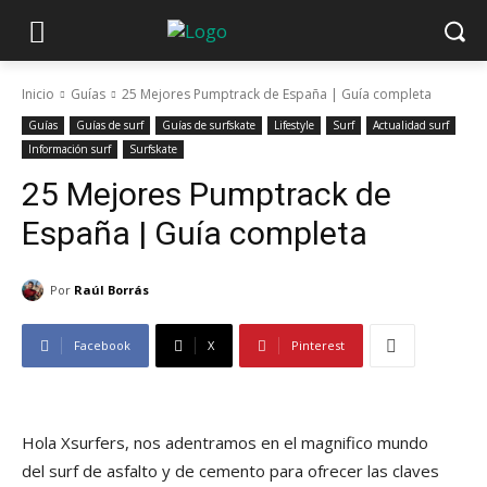
Inicio
Guías
25 Mejores Pumptrack de España | Guía completa
Guías
Guías de surf
Guías de surfskate
Lifestyle
Surf
Actualidad surf
Información surf
Surfskate
25 Mejores Pumptrack de
España | Guía completa
Por
Raúl Borrás
Facebook
X
Pinterest
Hola Xsurfers, nos adentramos en el magnifico mundo
del surf de asfalto y de cemento para ofrecer las claves