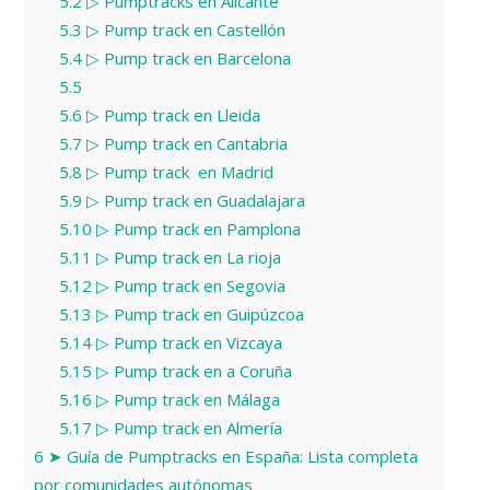
5.2
▷ Pumptracks en Alicante
5.3
▷ Pump track en Castellón
5.4
▷ Pump track en Barcelona
5.5
5.6
▷ Pump track en Lleida
5.7
▷ Pump track en Cantabria
5.8
▷ Pump track en Madrid
5.9
▷ Pump track en Guadalajara
5.10
▷ Pump track en Pamplona
5.11
▷ Pump track en La rioja
5.12
▷ Pump track en Segovia
5.13
▷ Pump track en Guipúzcoa
5.14
▷ Pump track en Vizcaya
5.15
▷ Pump track en a Coruña
5.16
▷ Pump track en Málaga
5.17
▷ Pump track en Almería
6
➤ Guía de Pumptracks en España: Lista completa
por comunidades autónomas