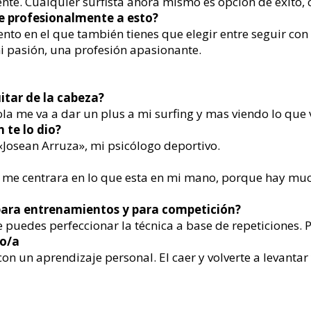
gente. Cualquier surfista ahora mismo es opción de éxito
e profesionalmente a esto?
to en el que también tienes que elegir entre seguir con 
 pasión, una profesión apasionante.
itar de la cabeza?
la me va a dar un plus a mi surfing y mas viendo lo que 
 te lo dio?
«Josean Arruza», mi psicólogo deportivo.
e me centrara en lo que esta en mi mano, porque hay much
 para entrenamientos y para competición?
uedes perfeccionar la técnica a base de repeticiones. P
so/a
n un aprendizaje personal. El caer y volverte a levantar y