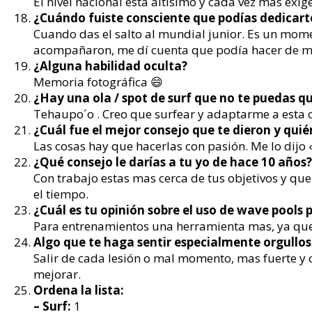
El nivel nacional está altísimo y cada vez mas exi
¿Cuándo fuiste consciente que podías dedicart
Cuando das el salto al mundial junior. Es un momen
acompañaron, me dí cuenta que podía hacer de mi
¿Alguna habilidad oculta?
Memoria fotográfica 😄
¿Hay una ola / spot de surf que no te puedas qu
Tehaupo´o . Creo que surfear y adaptarme a esta o
¿Cuál fue el mejor consejo que te dieron y quién
Las cosas hay que hacerlas con pasión. Me lo dijo 
¿Qué consejo le darías a tu yo de hace 10 años?
Con trabajo estas mas cerca de tus objetivos y qu
el tiempo.
¿Cuál es tu opinión sobre el uso de wave pools
Para entrenamientos una herramienta mas, ya que p
Algo que te haga sentir especialmente orgullo
Salir de cada lesión o mal momento, mas fuerte y co
mejorar.
Ordena la lista:
– Surf:
1