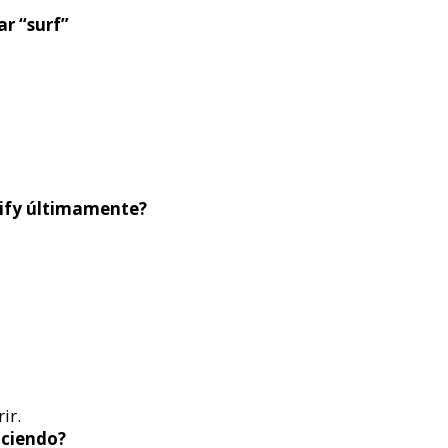
ar “surf”
tify últimamente?
ir.
aciendo?