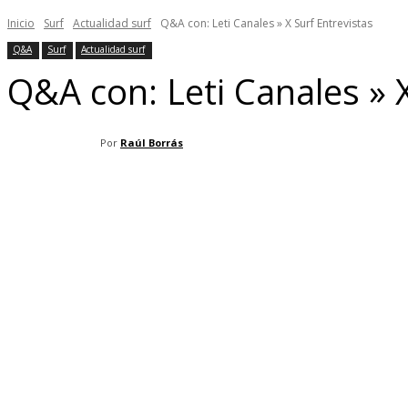
Inicio
Surf
Actualidad surf
Q&A con: Leti Canales » X Surf Entrevistas
Q&A
Surf
Actualidad surf
Q&A con: Leti Canales » X
Por
Raúl Borrás
Facebook
X
Pinterest
WhatsApp