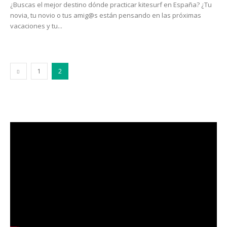
¿Buscas el mejor destino dónde practicar kitesurf en España? ¿Tu
novia, tu novio o tus amig@s están pensando en las próximas
vacaciones y tu...
1
2