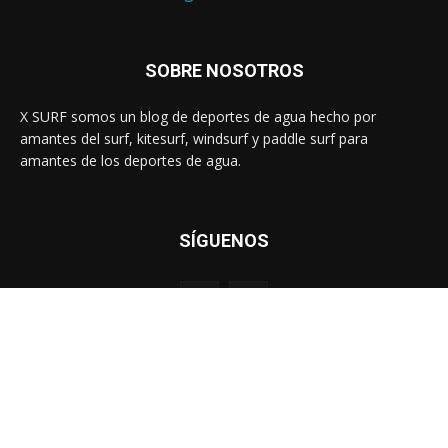
SOBRE NOSOTROS
X SURF somos un blog de deportes de agua hecho por
amantes del surf, kitesurf, windsurf y paddle surf para
amantes de los deportes de agua.
SÍGUENOS
© X surf By
miguelcinteros.es
Nosotros
Aviso legal
Declaración de afiliados
Contacto