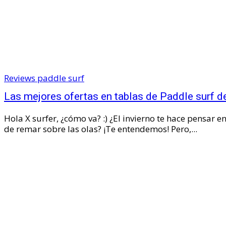
Reviews paddle surf
Las mejores ofertas en tablas de Paddle surf d
Hola X surfer, ¿cómo va? ‍️‍:) ¿El invierno te hace pensar en acurrucarte en casa en lugar
de remar sobre las olas? ¡Te entendemos! Pero,...